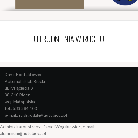
UTRUDNIENIA W RUCHU
Dane Kontaktowe:
Automobilklub Biecki
ul.Tysiąclecia 3
38-340 Biecz
woj. Małopolskie
tel.: 533 384 400
e-mail.: rajdgrodzki@autobiecz.pl
Administrator strony: Daniel Wójcikiewicz , e-mail:
aluminium@autobiecz.pl